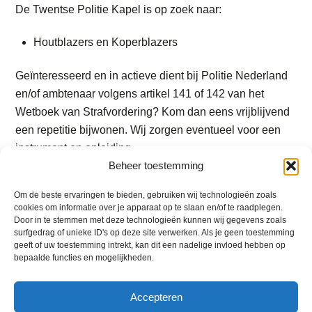
De Twentse Politie Kapel is op zoek naar:
Houtblazers en Koperblazers
Geïnteresseerd en in actieve dient bij Politie Nederland
en/of ambtenaar volgens artikel 141 of 142 van het
Wetboek van Strafvordering? Kom dan eens vrijblijvend
een repetitie bijwonen. Wij zorgen eventueel voor een
instrument en opleiding.
Beheer toestemming
De TPK repeteert elke maandag van 19.00 uur tot 21.00
uur in de “Hermantap” aan de Herculesstraat 10 te
Om de beste ervaringen te bieden, gebruiken wij technologieën zoals
Enschede.
cookies om informatie over je apparaat op te slaan en/of te raadplegen.
Door in te stemmen met deze technologieën kunnen wij gegevens zoals
surfgedrag of unieke ID's op deze site verwerken. Als je geen toestemming
Mailen voor meer informatie
geeft of uw toestemming intrekt, kan dit een nadelige invloed hebben op
naar:
info@twentsepolitiekapel.nl
bepaalde functies en mogelijkheden.
Accepteren