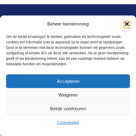
Back
Twentse Politie Kapel 2024 - 2025 | Website door
Studio Pinck
Beheer toestemming
To
Top
Om de beste ervaringen te bieden, gebruiken wij technologieën zoals
cookies om informatie over je apparaat op te slaan en/of te raadplegen.
Door in te stemmen met deze technologieën kunnen wij gegevens zoals
surfgedrag of unieke ID's op deze site verwerken. Als je geen toestemming
geeft of uw toestemming intrekt, kan dit een nadelige invloed hebben op
bepaalde functies en mogelijkheden.
Accepteren
Weigeren
Bekijk voorkeuren
Cookiebeleid