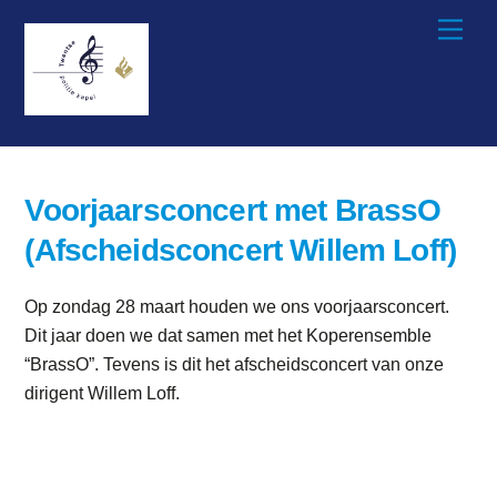
Skip
Men
to
content
Voorjaarsconcert met BrassO
(Afscheidsconcert Willem Loff)
Op zondag 28 maart houden we ons voorjaarsconcert.
Dit jaar doen we dat samen met het Koperensemble
“BrassO”. Tevens is dit het afscheidsconcert van onze
dirigent Willem Loff.